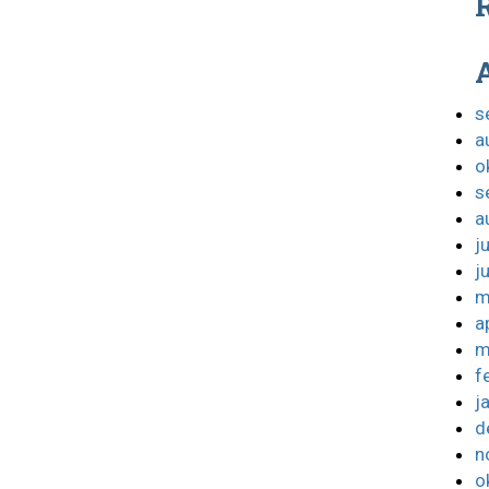
R
s
a
o
s
a
j
j
m
a
m
f
j
d
n
o