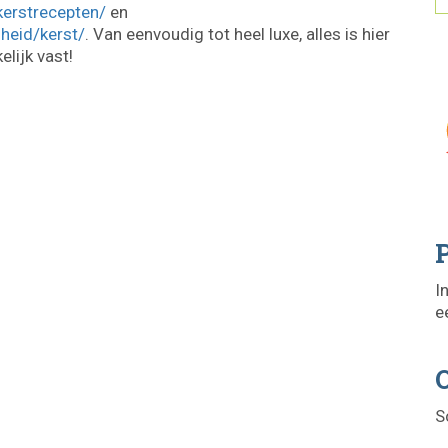
kerstrecepten/
en
heid/kerst/
. Van eenvoudig tot heel luxe, alles is hier
lijk vast!
P
I
e
O
S