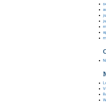
s
a
j
j
m
a
m
N
L
V
R
W