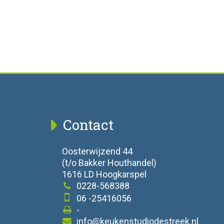
Contact
Oosterwijzend 44
(t/o Bakker Houthandel)
1616 LD Hoogkarspel
0228-568388
06 -25416056
-
info@keukenstudiodestreek.nl