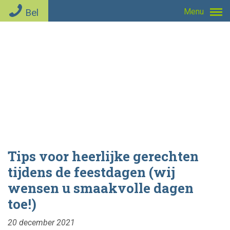
$blog_page_id = get_option('page_for_posts'); ?>
Bel
Menu
Tips voor heerlijke gerechten
tijdens de feestdagen (wij
wensen u smaakvolle dagen
toe!)
20 december 2021