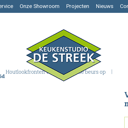
ervice
Onze Showroom
Projecten
Nieuws
Con
Houtlookfronten vallen op Duitse beurs op
6d
V