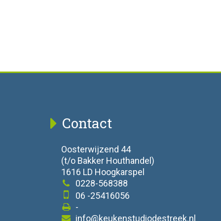
Contact
Oosterwijzend 44
(t/o Bakker Houthandel)
1616 LD Hoogkarspel
0228-568388
06 -25416056
-
info@keukenstudiodestreek.nl