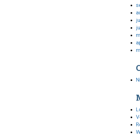
s
a
j
j
m
a
m
N
L
V
R
W