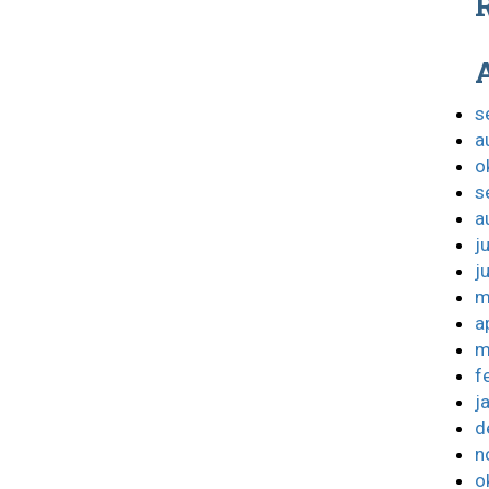
R
s
a
o
s
a
j
j
m
a
m
f
j
d
n
o