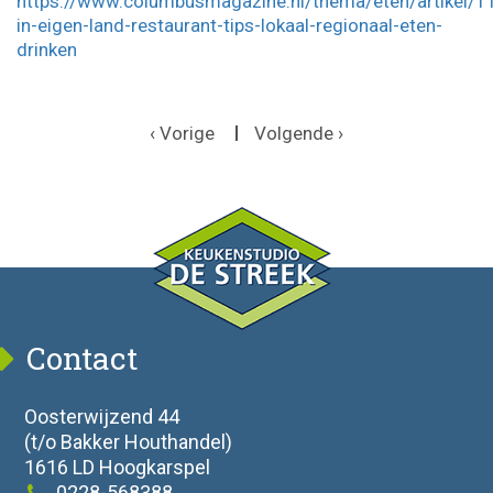
https://www.columbusmagazine.nl/thema/eten/artikel/1
in-eigen-land-restaurant-tips-lokaal-regionaal-eten-
drinken
‹ Vorige
Volgende ›
Contact
Oosterwijzend 44
(t/o Bakker Houthandel)
1616 LD Hoogkarspel
0228-568388