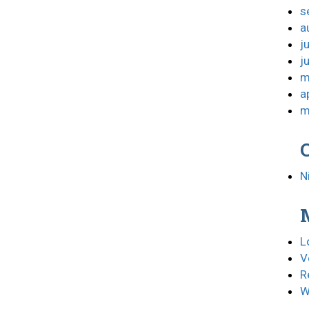
s
a
j
j
m
a
m
N
L
V
R
W