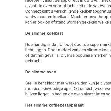
recepten vanuit de app direct in uw oven met d
alvast de oven voor of schakelt u de vaatwas
Connect kunt u verschillende keukenapparatuu
vaatwasser en koelkast. Mocht er onverhoopte
kan er ook op afstand worden gekeken welke ac
De slimme koelkast
Hoe handig is dat. U loopt door de supermarkt
hebt liggen. Door middel van een slimme koel
of dat het geval is. Diverse populaire merken
gebracht.
De slimme oven
Stel je bent klaar met werken, dan kun je alva
met een eenvoudige app. Dat scheelt weer wat 
blijven liggen in bed en de oven alvast late
Het slimme koffiezetapparaat