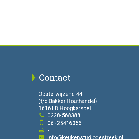
Contact
Oosterwijzend 44
(t/o Bakker Houthandel)
1616 LD Hoogkarspel
0228-568388
06 -25416056
-
info@keukenstudiodestreek.nl