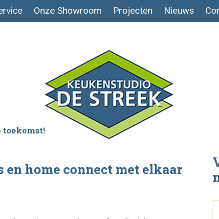
ervice
Onze Showroom
Projecten
Nieuws
Con
 toekomst!
V
 en home connect met elkaar