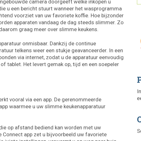
 ingebouwde camera doorgeeft welke inkopen u
die u een bericht stuurt wanneer het wasprogramma
chtend voorziet van uw favoriete koffie. Hoe bijzonder
worden apparaten vandaag de dag steeds slimmer. Zo
 u daarom graag meer over slimme keukens.
paratuur onmisbaar. Dankzij de continue
atuur telkens weer een stukje geavanceerder. In een
onden via internet, zodat u de apparatuur eenvoudig
 tablet. Het levert gemak op, tijd en een soepeler
P
I
e
werkt vooral via een app. De gerenommeerde
 app waarmee u uw slimme keukenapparatuur
O
die op afstand bediend kan worden met uw
S
 Connect app zet u bijvoorbeeld uw favoriete