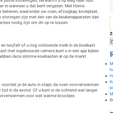
e juiste instellingen, verwarmt u op weg naar huis
ser in wanneer u dat bent vergeten. Met Home
r beheren, waaronder uw oven, afzuigkap, kookplaat,
 storingen zijn met één van de keukenapparaten dan
ties nodig zijn om dit op te lossen.
Z
 en twijfelt of u nog voldoende melk in de koelkast
kast met ingebouwde camera kunt u in een app kijken
 hebben deze slimme koelkasten al op de markt
M
h
H
K
st voordat je de auto in stapt, de oven voorverwarmen
k
tijd in de avond. Of u kunt in de ochtend wat langer
M
n voorverwarmen voor wat warme broodjes.
B