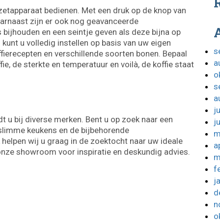
R
ezetapparaat bedienen. Met een druk op de knop van
aarnaast zijn er ook nog geavanceerde
s bijhouden en een seintje geven als deze bijna op
kunt u volledig instellen op basis van uw eigen
s
fierecepten en verschillende soorten bonen. Bepaal
a
e, de sterkte en temperatuur en voilà, de koffie staat
o
s
a
j
t u bij diverse merken. Bent u op zoek naar een
j
 slimme keukens en de bijbehorende
m
helpen wij u graag in de zoektocht naar uw ideale
a
nze showroom voor inspiratie en deskundig advies.
m
f
j
d
n
o