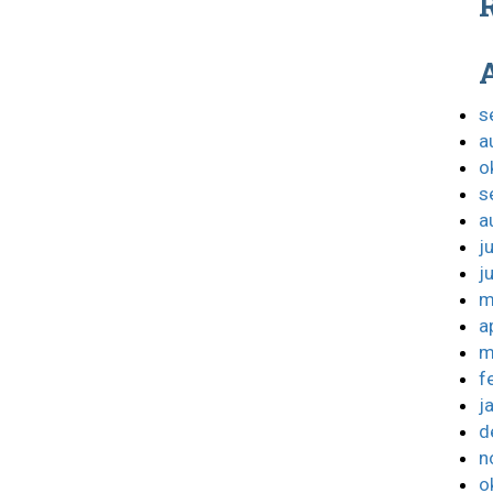
R
s
a
o
s
a
j
j
m
a
m
f
j
d
n
o