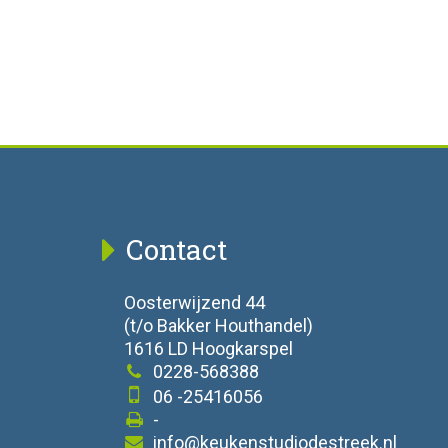
Contact
Oosterwijzend 44
(t/o Bakker Houthandel)
1616 LD Hoogkarspel
0228-568388
06 -25416056
-
info@keukenstudiodestreek.nl