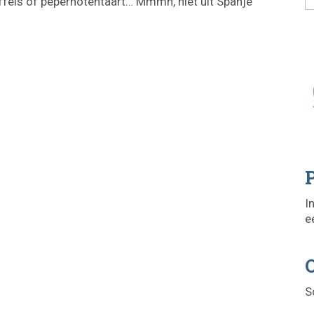
fels of pepernotentaart… Mmmh, niet uit Spanje
P
I
e
O
S