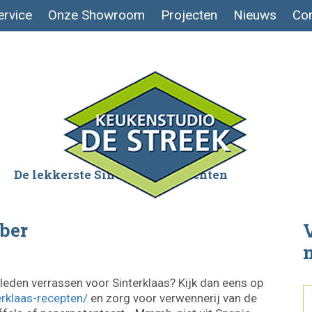
ervice
Onze Showroom
Projecten
Nieuws
Con
De lekkerste Sinterklaasgerechten
mber
V
eleden verrassen voor Sinterklaas? Kijk dan eens op
erklaas-recepten/
en zorg voor verwennerij van de