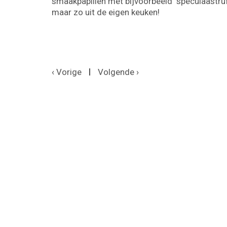
smaakpapillen met bijvoorbeeld speculaastruf
maar zo uit de eigen keuken!
‹ Vorige
Volgende ›