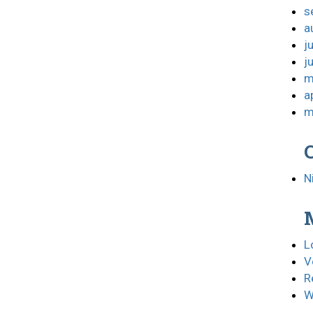
s
a
j
j
m
a
m
N
L
V
R
W