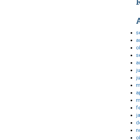
R
s
a
o
s
a
j
j
m
a
m
f
j
d
n
o