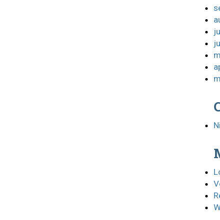
s
a
j
j
m
a
m
N
L
V
R
W