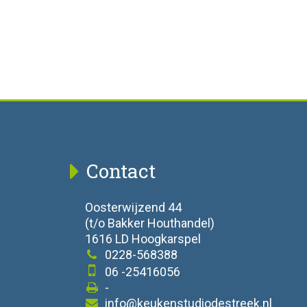
Contact
Oosterwijzend 44
(t/o Bakker Houthandel)
1616 LD Hoogkarspel
0228-568388
06 -25416056
-
info@keukenstudiodestreek.nl