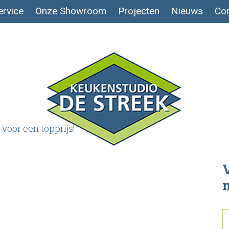
ervice
Onze Showroom
Projecten
Nieuws
Con
voor een topprijs!
foto 6-2
V