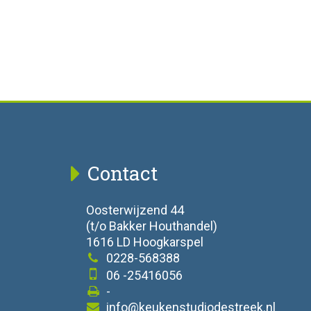
Contact
Oosterwijzend 44
(t/o Bakker Houthandel)
1616 LD Hoogkarspel
0228-568388
06 -25416056
-
info@keukenstudiodestreek.nl