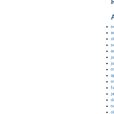
R
s
a
o
s
a
j
j
m
a
m
f
j
d
n
o