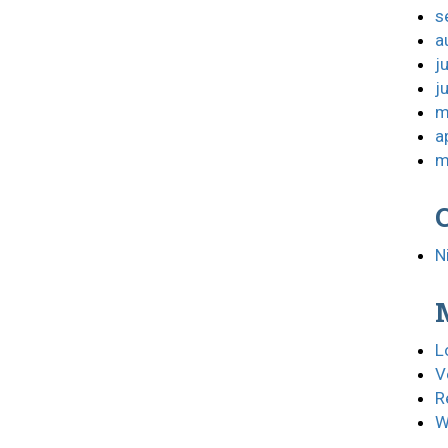
s
a
j
j
m
a
m
N
L
V
R
W