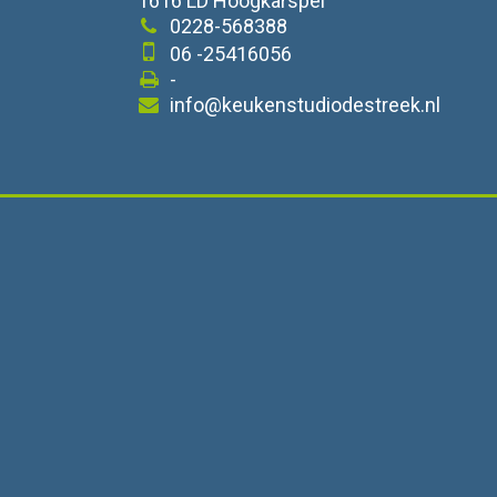
1616 LD Hoogkarspel
0228-568388
06 -25416056
-
info@keukenstudiodestreek.nl